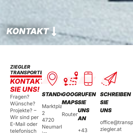
KONTAKT
ZIEGLER
TRANSPORTE
KONTAKTIEREN
SIE UNS!
STANDORT
GOOGLE
RUFEN
SCHREIBEN
Fragen?
MAPS
SIE
SIE
Wünsche?
Marktplatz
UNS
UNS
Projekte? –
2
Routenplaner
Wir sind per
AN
4720
office@transp
E-Mail oder
Neumarkt
ziegler.at
+43
telefonisch